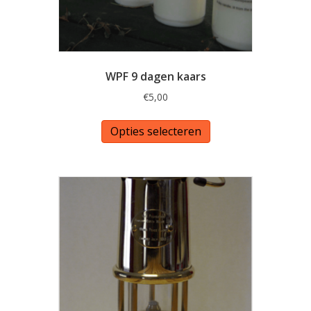
WPF 9 dagen kaars
€
5,00
Dit
Opties selecteren
product
heeft
meerdere
variaties.
Deze
optie
kan
gekozen
worden
op
de